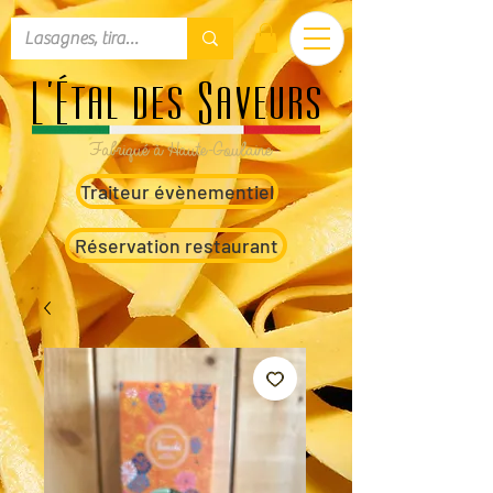
L'Étal des Saveurs
Fabriqué à Haute-Goulaine
Traiteur évènementiel
Réservation restaurant