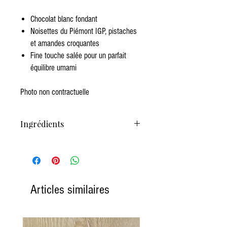
Chocolat blanc fondant
Noisettes du Piémont IGP, pistaches
et amandes croquantes
Fine touche salée pour un parfait
équilibre umami
Photo non contractuelle
Ingrédients
CHOCOLAT BLANC AVEC FRUITS À COQUE
SALÉS (AMANDES, NOISETTES, PISTACHES).
SANS GLUTEN INGRÉDIENTS: Sucre, Beurre de
cacao, LAIT entier en poudre, Grains d'AMANDES
salées (AMANDES - 98,5%, sel) 6.4%, Grains de
Articles similaires
NOISETTE du Piemont salées (NOISETTE du
Piemont - 98,7%, sel) 6.4%, LACTOSÉRUM en
poudre (de LAIT), Grains de PISTACHES salées