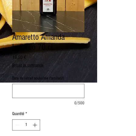
Amaretto Amanda
Luxardo 70 cL
Prix
19,50 €
Retrait de commande
Date de retrait souhaitée (facultatif)
0/500
Quantité
*