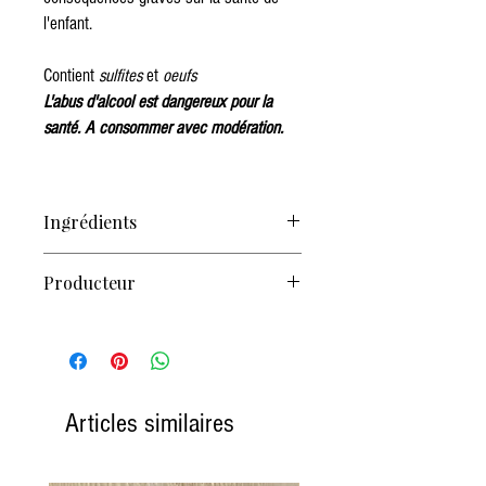
l'enfant.
Contient
sulfites
et
oeufs
L'abus d'alcool est dangereux pour la
santé. A consommer avec modération.
Ingrédients
Eau, sucre, alcool, glucose, arômes, colorant
Producteur
caramel
LUXARDO S.p.a Via Romana, 42 - Torreglia (PD)
Italie
Articles similaires