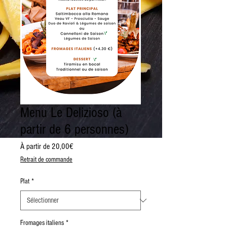
Menu Le Delizioso (à
partir de 6 personnes)
Prix
À partir de
20,00€
promotionnel
Retrait de commande
Plat
*
Fromages italiens
*