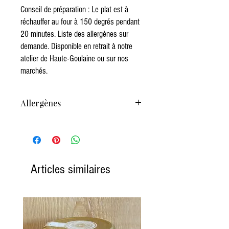
Conseil de préparation : Le plat est à
réchauffer au four à 150 degrés pendant
20 minutes. Liste des allergènes sur
demande. Disponible en retrait à notre
atelier de Haute-Goulaine ou sur nos
marchés.
Allergènes
Entrée
: Gluten, Sulfites, Fruits à coques, Oeufs,
Lait.
Plat Principal
: Gluten, Sulfites, Fruits à coques,
Lait, Celeri.
Desserts
: Lait, Gluten, Fruit à coques, Sulfites.
Articles similaires
Produit dans un atelier utilisant Soja, Arachides,
Poissons, Mollusques, Crustacés.
N'hésitez pas à nous contacter !