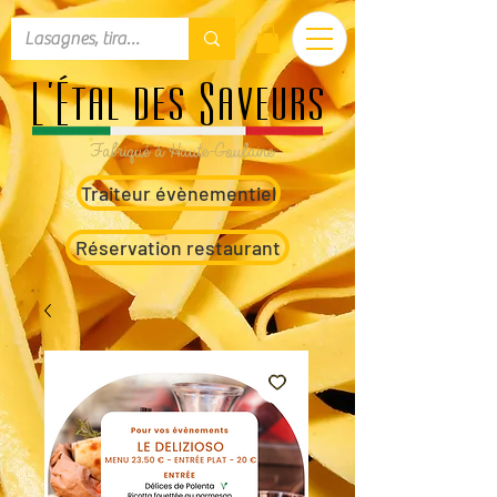
L'Étal des Saveurs
Fabriqué à Haute-Goulaine
Traiteur évènementiel
Réservation restaurant