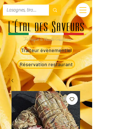
L'Étal des Saveurs
Fabriqué à Haute-Goulaine
Traiteur évènementiel
Réservation restaurant