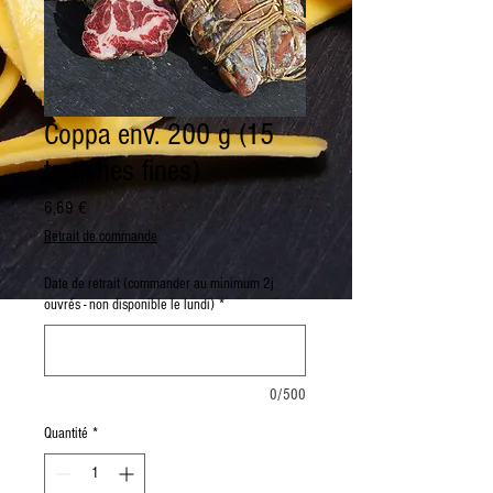
Coppa env. 200 g (15
tranches fines)
Prix
6,69 €
Retrait de commande
Date de retrait (commander au minimum 2j
ouvrés - non disponible le lundi)
*
0/500
Quantité
*