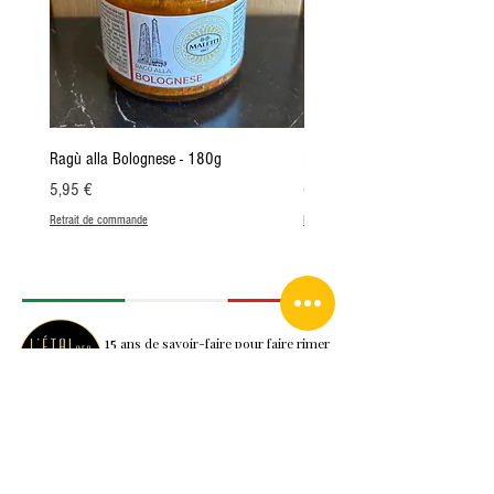
Ragù alla Bolognese - 180g
Ragù de bœuf de Toscane 60%
Prix
Prix
5,95 €
6,95 €
Retrait de commande
Retrait de commande
15
ans de savoir-faire pour faire rimer
Saveurs et Convivialité
Gastronomie italienne et Terroir nantais