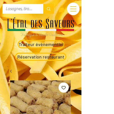
L'Étal des Saveurs
Fabriqué à Haute-Goulaine
Traiteur évènementiel
Réservation restaurant