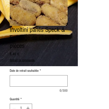
Involtini panés Speck &
Fromage de chèvre 3
pièces
Prix
5,40 €
Retrait de commande
Date de retrait souhaitée
*
0/500
Quantité
*