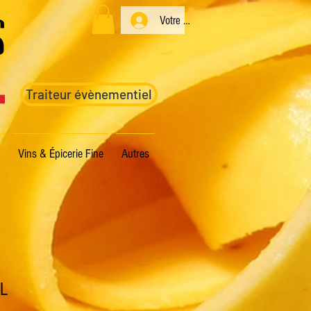
s
Votre compte
Traiteur évènementiel
Vins & Épicerie Fine
Autres
cL