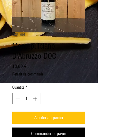
SKU : 608
Montepulciano
D'Abruzzo DOC
Prix
13,80 €
Retrait de commande
Quantité
*
Ajouter au panier
Commander et payer