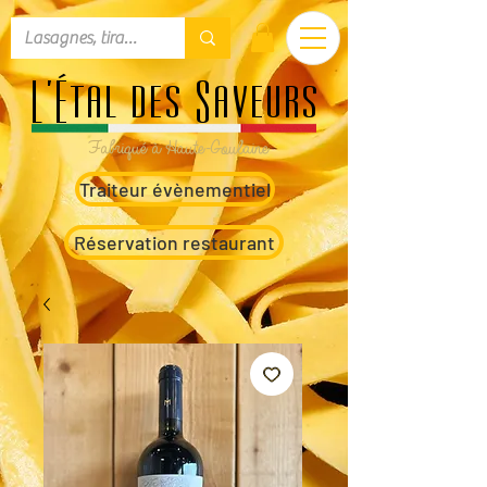
L'Étal des Saveurs
Fabriqué à Haute-Goulaine
Traiteur évènementiel
Réservation restaurant