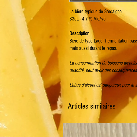
La bière typique de Sardaigne
33cL - 4,7 % Alc/vol
Description
Bière de type Lager (fermentation bass
mais aussi durant le repas.
La consommation de boissons alcoolis
quantité, peut avoir des conséquences 
L'abus d'alcool est dangereux pour la
Articles similaires