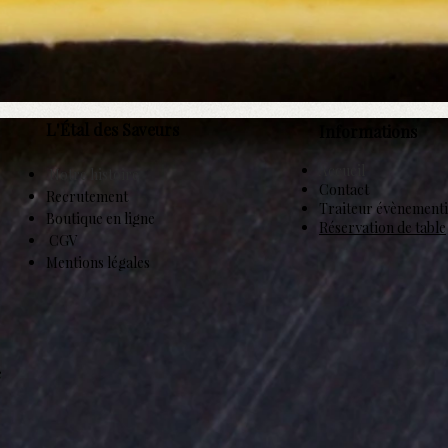
Aperçu rapide
L'Étal des Saveurs
Informations
Accueil
Notre histoire
Contact
Recrutement
Traiteur évènementi
Boutique en ligne
Réservation de table
CGV
Mentions légales
e