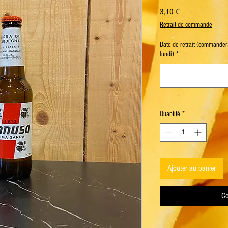
Prix
3,10 €
Retrait de commande
Date de retrait (commander
lundi)
*
Quantité
*
Ajouter au panier
Co