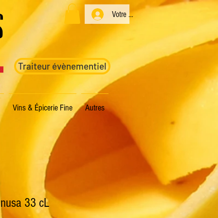
s
Votre compte
Traiteur évènementiel
Vins & Épicerie Fine
Autres
hnusa 33 cL